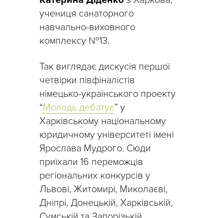
Катерина Діденко
з Харкова,
учениця санаторного
навчально-виховного
комплексу №13.
Так виглядає дискусія першої
четвірки півфіналістів
німецько-українського проекту
“
Молодь дебатує
” у
Харківському національному
юридичному університеті імені
Ярослава Мудрого. Сюди
приїхали 16 переможців
регіональних конкурсів у
Львові, Житомирі, Миколаєві,
Дніпрі, Донецькій, Харківській,
Сумській та Запорізькій