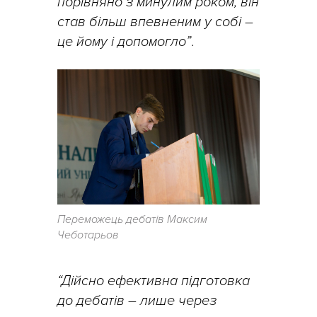
порівняно з минулим роком, він
став більш впевненим у собі –
це йому і допомогло”
.
Переможець дебатів Максим
Чеботарьов
“Дійсно ефективна підготовка
до дебатів – лише через