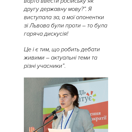
варто ввести російську як
другу державну мову?”. Я
виступала за, а мої опонентки
зі Львова були проти – то була
гаряча дискусія!
Це і є тим, що робить дебати
живими – актуальні теми та
різні учасники”
.