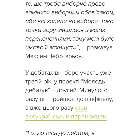
те, що треба виборче право
замінити виборчим обов’язком,
аби всі ходили на вибори. Така
точка зору зійшлася з моїми
переконаннями, тому мені було
цікаво її захищати”
, – розказує
Максим Чеботарьов.
У дебатах він бере участь уже
третій рік, у проекті “Молодь
дебатує” – другий. Минулого
разу він пройшов до півфіналу,
а вже цього разу
став
всеукраїнським переможцем
.
“Готуючись до дебатів, я