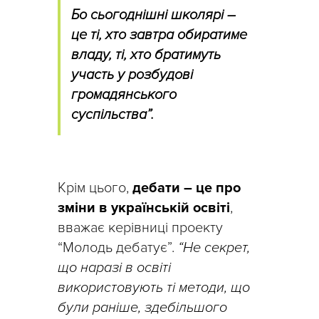
Бо сьогоднішні школярі –
це ті, хто завтра обиратиме
владу, ті, хто братимуть
участь у розбудові
громадянського
суспільства”.
Крім цього,
дебати – це про
зміни в українській освіті
,
вважає керівниці проекту
“Молодь дебатує”.
“Не секрет,
що наразі в освіті
використовують ті методи, що
були раніше, здебільшого