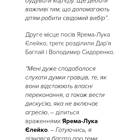
будувати кар’єру. Ще дебати
важливі тим, що допомагають
дітям робити свідомий вибір”
.
Друге місце посів Ярема-Лука
Єлейко, третє розділили Дар’я
Баглай і Володимир Сидоренко.
“Мені дуже сподобалося
слухати думки гравців, те, як
вони відстоюють власні
переконання, а також вести
дискусію, яка не включає
агресію
, – ділиться
враженнями
Ярема-Лука
Єлейко
. –
Готуючись, я
дізнався багато про теми,