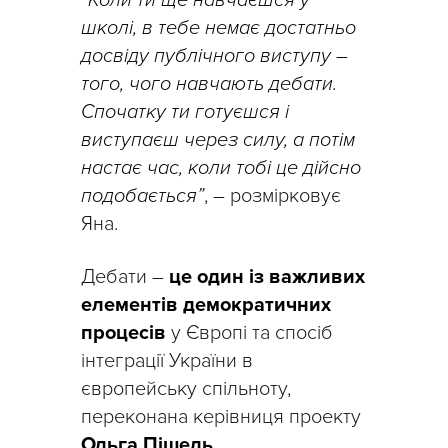
“Коли ти ще навчаєшся у
школі, в тебе немає достатньо
досвіду публічного виступу –
того, чого навчають дебати.
Спочатку ти готуєшся і
виступаєш через силу, а потім
настає час, коли тобі це дійсно
подобається”
, – розмірковує
Яна.
Дебати –
це один із важливих
елементів демократичних
процесів
у Європі та спосіб
інтеграції України в
європейську спільноту,
переконана керівниця проекту
Ольга Пішель
.