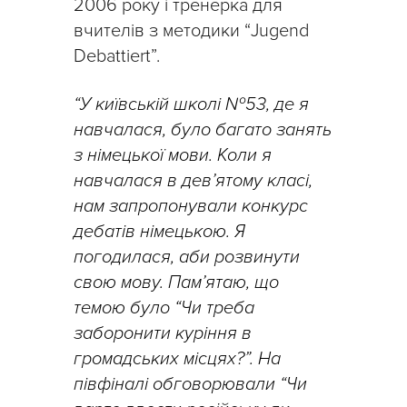
2006 року і тренерка для
вчителів з методики “Jugend
Debattiert”.
“У київській школі №53, де я
навчалася, було багато занять
з німецької мови. Коли я
навчалася в дев’ятому класі,
нам запропонували конкурс
дебатів німецькою. Я
погодилася, аби розвинути
свою мову. Пам’ятаю, що
темою було “Чи треба
заборонити куріння в
громадських місцях?”.
На
півфіналі обговорювали “Чи