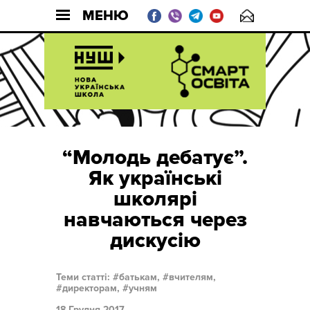
МЕНЮ
“Молодь дебатує”.
Як українські
школярі
навчаються через
дискусію
Теми статті:
батькам,
вчителям,
директорам,
учням
18 Грудня 2017