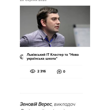
Львівський IT Кластер та "Нова
українська школа"
2 316
0
Зеновій Верес
, викладач