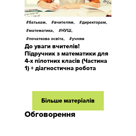
батькам,
вчителям,
директорам,
математика,
НУШ,
початкова освіта,
учням
До уваги вчителів!
Підручник з математики для
4-х пілотних класів (Частина
1) + діагностична робота
Більше матеріалів
Обговорення