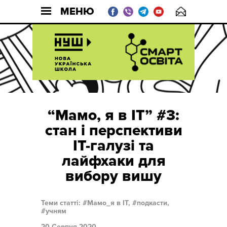
МЕНЮ
“Мамо, я в IT” #3:
стан і перспективи
IT-галузі та
лайфхаки для
вибору вишу
Теми статті:
Мамо_я в IT,
подкасти,
учням
20 Серпня 2020