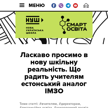
МЕНЮ
Ласкаво просимо в
нову шкільну
реальність. Що
радить учителям
естонський аналог
ІМЗО
Теми статті:
вчителям,
директорам,
дистанційна освіта,
закордонний досвід