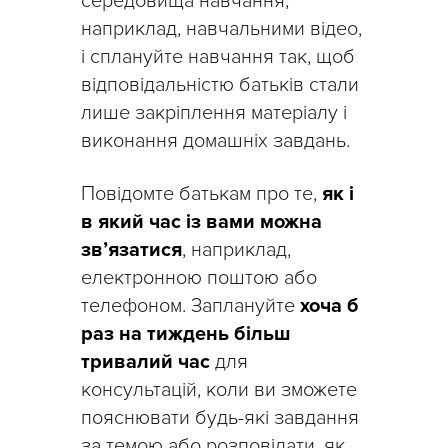
середовища навчання,
наприклад, навчальними відео,
і сплануйте навчання так, щоб
відповідальністю батьків стали
лише закріплення матеріалу і
виконання домашніх завдань.
Повідомте батькам про те,
як і
в який час із вами можна
зв’язатися
, наприклад,
електронною поштою або
телефоном. Заплануйте
хоча б
раз на тиждень більш
тривалий час
для
консультацій, коли ви зможете
пояснювати будь-які завдання
за темою або розповідати, як