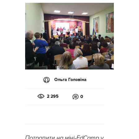
Ольга Головіна
2 295
0
Потрапити на міні-EdCamp у