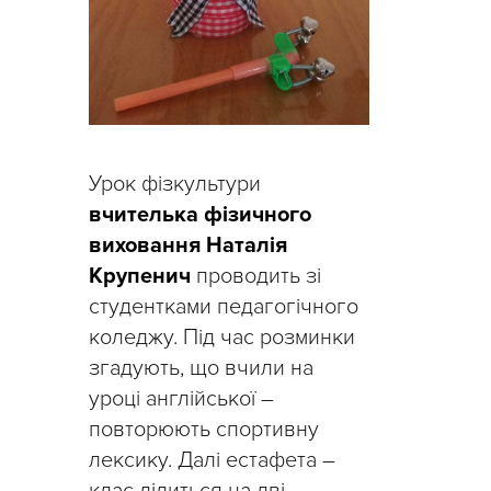
Урок фізкультури
вчителька фізичного
виховання Наталія
Крупенич
проводить зі
студентками педагогічного
коледжу. Під час розминки
згадують, що вчили на
уроці англійської –
повторюють спортивну
лексику. Далі естафета –
клас ділиться на дві