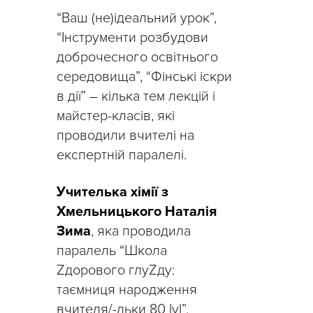
“Ваш (не)ідеальний урок”,
“Інструменти розбудови
доброчесного освітнього
середовища”, “Фінські іскри
в дії” – кілька тем лекцій і
майстер-класів, які
проводили вчителі на
експертній паралелі.
Учителька хімії з
Хмельницького Наталія
Зима
, яка проводила
паралель “Школа
Zдорового глуZду:
таємниця народження
вчителя/-льки 80 lvl”,