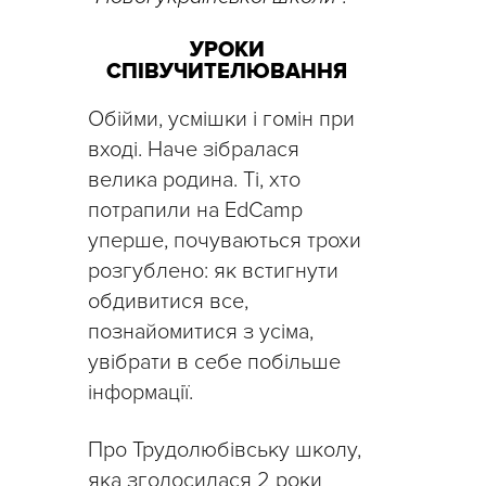
УРОКИ
СПІВУЧИТЕЛЮВАННЯ
Обійми, усмішки і гомін при
вході. Наче зібралася
велика родина. Ті, хто
потрапили на EdCamp
уперше, почуваються трохи
розгублено: як встигнути
обдивитися все,
познайомитися з усіма,
увібрати в себе побільше
інформації.
Про Трудолюбівську школу,
яка зголосилася 2 роки