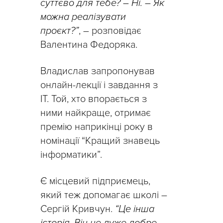
суттєво для тебе? – Ні. – Як
можна реалізувати
проєкт?”
, – розповідає
Валентина Федоряка.
Владислав запропонував
онлайн-лекції і завдання з
ІТ. Той, хто впорається з
ними найкраще, отримає
премію наприкінці року в
номінації “Кращий знавець
інформатики”.
Є місцевий підприємець,
який теж допомагає школі –
Сергій Кривчун.
“Це інша
історія. Він не дуже добре