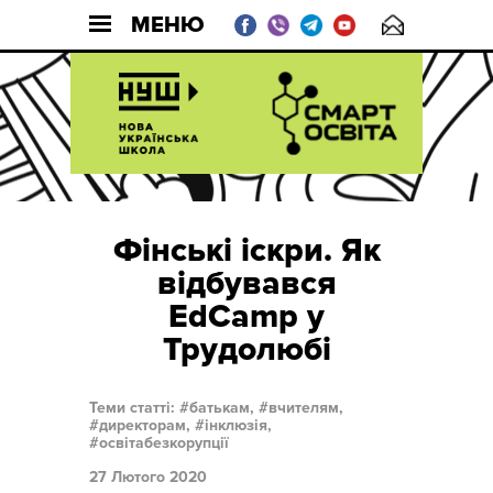
МЕНЮ
Фінські іскри. Як
відбувався
EdCamp у
Трудолюбі
Теми статті:
батькам,
вчителям,
директорам,
інклюзія,
освітабезкорупції
27 Лютого 2020