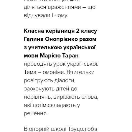
діляться враженнями – що
відчували і чому.
Класна керівниця 2 класу
Галина Онопрієнко разом
з учителькою української
мови Марією Таран
проводять урок української.
Тема – омоніми. Вчительки
розігрують діалоги,
заохочують дітей до
порівнянь, вирізають слова,
які потім складають у
речення.
В опорній школі Трудолюба