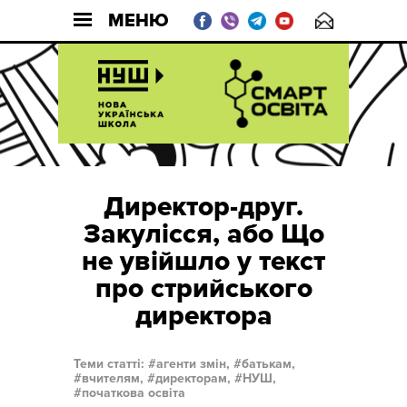
МЕНЮ
Директор-друг.
Закулісся, або Що
не увійшло у текст
про стрийського
директора
Теми статті:
агенти змін,
батькам,
вчителям,
директорам,
НУШ,
початкова освіта