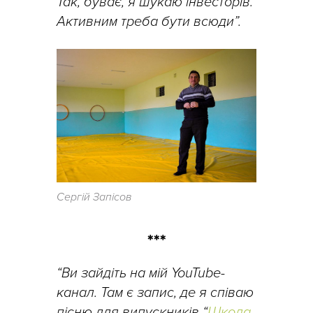
Так, буває, я шукаю інвесторів.
Активним треба бути всюди”.
Сергій Запісов
***
“Ви зайдіть на мій YouTube-
канал. Там є запис, де я співаю
пісню для випускників “
Школа-