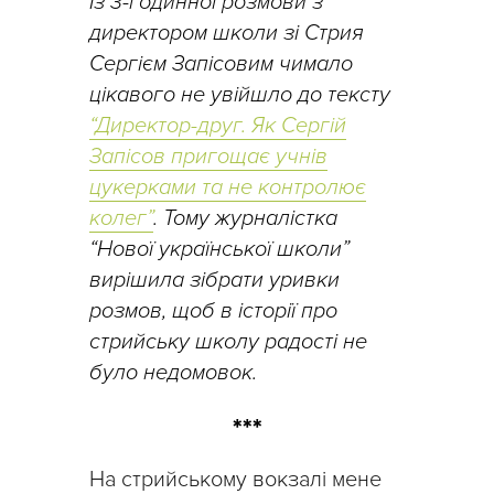
Із 3-годинної розмови з
директором школи зі Стрия
Сергієм Запісовим чимало
цікавого не увійшло до тексту
“Директор-друг. Як Сергій
Запісов пригощає учнів
цукерками та не контролює
колег”
. Тому журналістка
“Нової української школи”
вирішила зібрати уривки
розмов, щоб в історії про
стрийську школу радості не
було недомовок.
***
На стрийському вокзалі мене