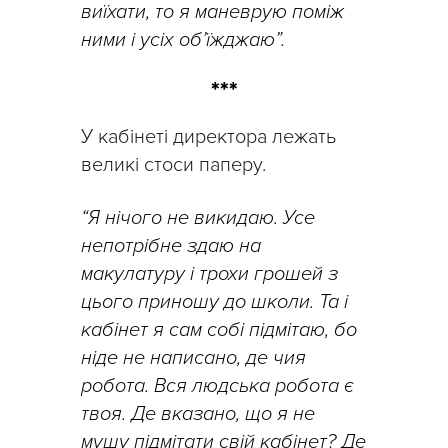
виїхати, то я маневрую поміж
ними і усіх об’їжджаю”.
***
У кабінеті директора лежать
великі стоси паперу.
“Я нічого не викидаю. Усе
непотрібне здаю на
макулатуру і трохи грошей з
цього приношу до школи. Та і
кабінет я сам собі підмітаю, бо
ніде не написано, де чия
робота. Вся людська робота є
твоя. Де вказано, що я не
мушу підмітати свій кабінет? Де