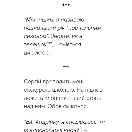
***
“Між іншим, я називаю
навчальний рік “навчальним
сезоном”. Знаєте, як в
телешоу?”
, – сміється
директор.
***
Сергій проводить мені
екскурсію школою. На підлозі
лежить хлопчик, інший стоїть
над ним. Обоє сміються.
“Ей, Андрійку, я сподіваюсь, ти
із власної волі впав?”
, –