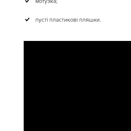
мотузка;
пусті пластикові пляшки.