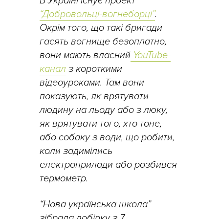
В Україні існує проект
“Добровольці-вогнеборці”
.
Окрім того, що такі бригади
гасять вогнище безоплатно,
вони мають власний
YouTube-
канал
з короткими
відеоуроками. Там вони
показують, як врятувати
людину на льоду або з люку,
як врятувати того, хто тоне,
або собаку з води, що робити,
коли задимілись
електроприлади або розбився
термометр.
“Нова українська школа”
зібрала добірку з 7