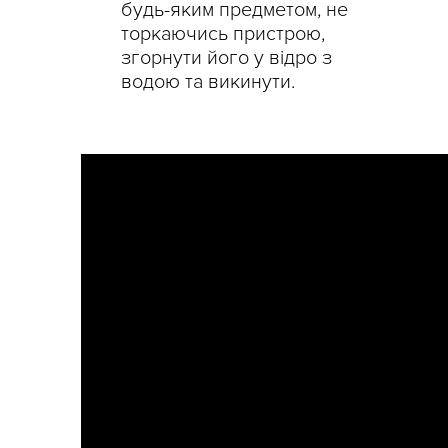
будь-яким предметом, не
торкаючись пристрою,
згорнути його у відро з
водою та викинути.