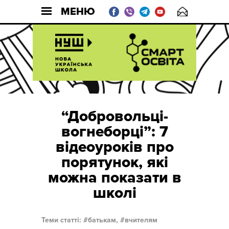
МЕНЮ
“Добровольці-
вогнеборці”: 7
відеоуроків про
порятунок, які
можна показати в
школі
Теми статті:
батькам,
вчителям