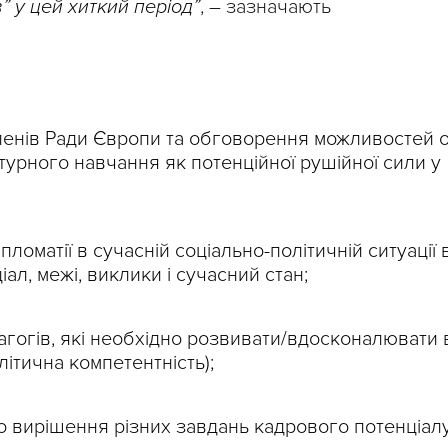
” у цей хиткий період”
, – зазначають
членів Ради Європи та обговорення можливостей о
турного навчання як потенційної рушійної сили у
ломатії в сучасній соціально-політичній ситуації 
ціал, межі, виклики і сучасний стан;
агогів, які необхідно розвивати/вдосконалювати 
літична компетентність);
до вирішення різних завдань кадрового потенціал