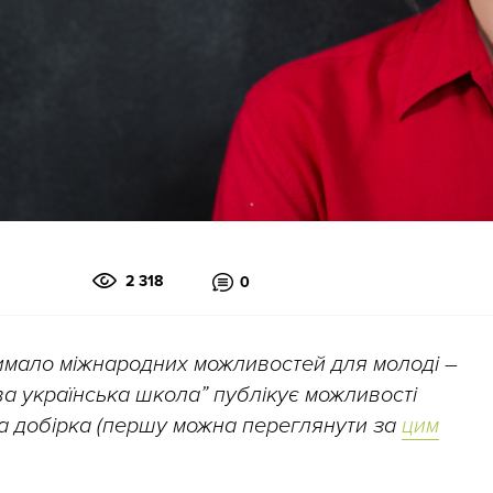
2 318
0
имало міжнародних можливостей для молоді
–
ова українська школа” публікує можливості
а добірка (першу можна переглянути за
цим