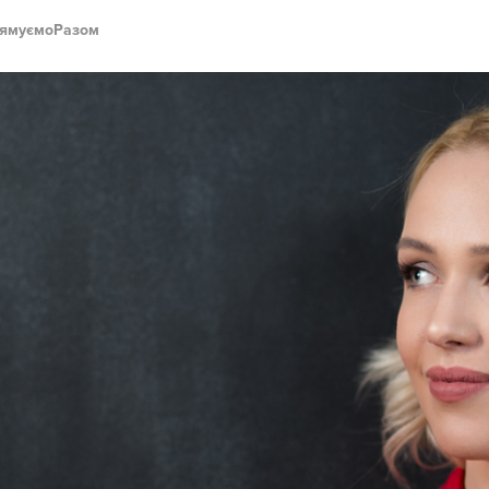
ямуємоРазом