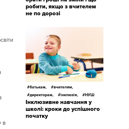
робити, якщо з вчителем
не по дорозі
світи
в
батькам,
вчителям,
директорам,
інклюзія,
НУШ
в
Інклюзивне навчання у
школі: кроки до успішного
початку
у в