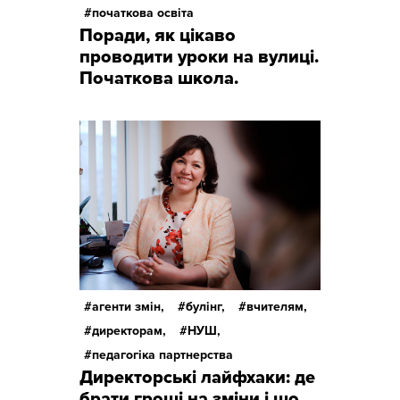
початкова освіта
Поради, як цікаво
проводити уроки на вулиці.
Початкова школа.
агенти змін,
булінг,
вчителям,
директорам,
НУШ,
педагогіка партнерства
Директорські лайфхаки: де
брати гроші на зміни і що