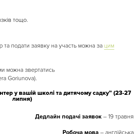
язків тощо.
р та подати заявку на участь можна за
цим
ми можна звертатись
ra Goriunova).
тер у вашій школі та дитячому садку” (23-27
липня)
Дедлайн подачі заявок
– 19 травня
Робоча мова
– англійська