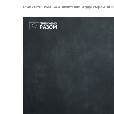
Теми статті:
батькам,
вчителям,
директорам,
Пр