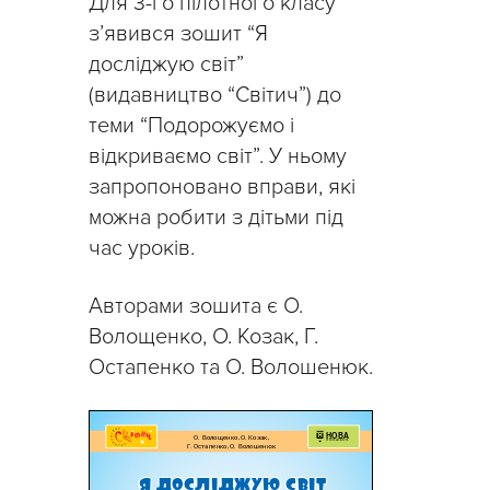
Для 3-го пілотного класу
з’явився зошит “Я
досліджую світ”
(видавництво “Світич”) до
теми “Подорожуємо і
відкриваємо світ”. У ньому
запропоновано вправи, які
можна робити з дітьми під
час уроків.
Авторами зошита є О.
Волощенко, О. Козак, Г.
Остапенко та О. Волошенюк.