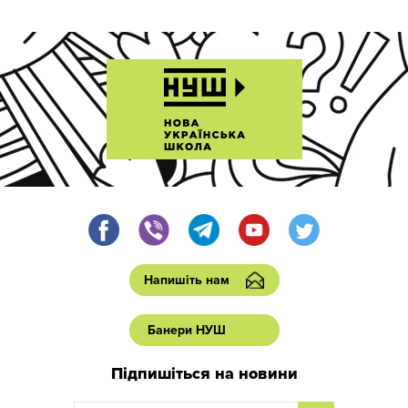
Напишіть нам
Банери НУШ
Підпишіться на новини