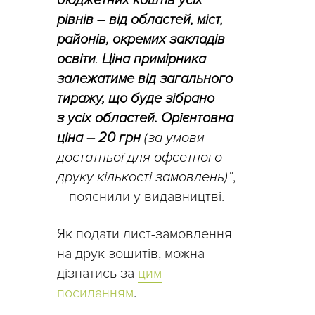
бюджетних коштів усіх
рівнів – від областей, міст,
районів, окремих закладів
освіти
.
Ціна примірника
залежатиме від загального
тиражу, що буде зібрано
з усіх областей. Орієнтовна
ціна – 20 грн
(за умови
достатньої для офсетного
друку кількості замовлень)”
,
– пояснили у видавництві.
Як подати лист-замовлення
на друк зошитів, можна
дізнатись за
цим
посиланням
.