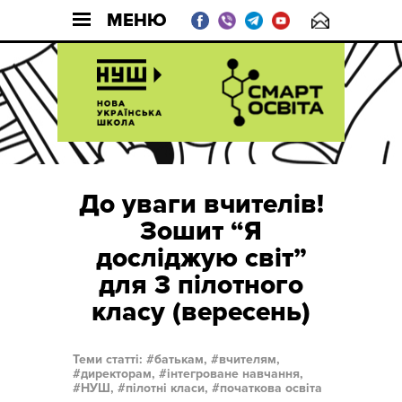
МЕНЮ
До уваги вчителів!
Зошит “Я
досліджую світ”
для 3 пілотного
класу (вересень)
Теми статті:
батькам,
вчителям,
директорам,
інтегроване навчання,
НУШ,
пілотні класи,
початкова освіта