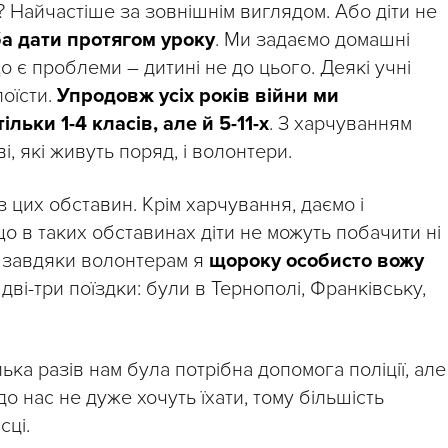
? Найчастіше за зовнішнім виглядом. Або діти не
ба дати протягом уроку
. Ми задаємо домашні
 є проблеми – дитині не до цього. Деякі учні
оїсти.
Упродовж усіх років війни ми
льки 1-4 класів, але й 5-11-х
. З харчуванням
і, які живуть поряд, і волонтери.
 цих обставин. Крім харчування, даємо і
що в таких обставинах діти не можуть побачити ні
еж завдяки волонтерам я
щороку особисто вожу
о дві-три поїздки: були в Тернополі, Франківську,
ка разів нам була потрібна допомога поліції, але
о нас не дуже хочуть їхати, тому більшість
сці.