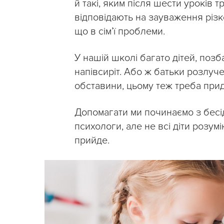
й такі, яким після шести уроків тр
відповідають на зауваження різко
що в сім’ї проблеми.
У нашій школі багато дітей, позб
напівсиріт. Або ж батьки розлуче
обставини, цьому теж треба прид
Допомагати ми починаємо з бесід
психологи, але не всі діти розум
прийде.