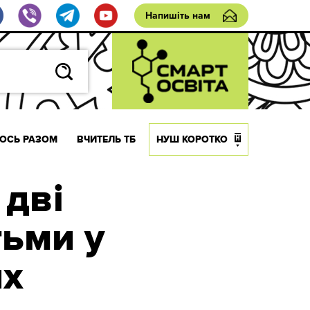
Напишіть нам
ОСЬ РАЗОМ
ВЧИТЕЛЬ ТБ
НУШ КОРОТКО
 дві
тьми у
их