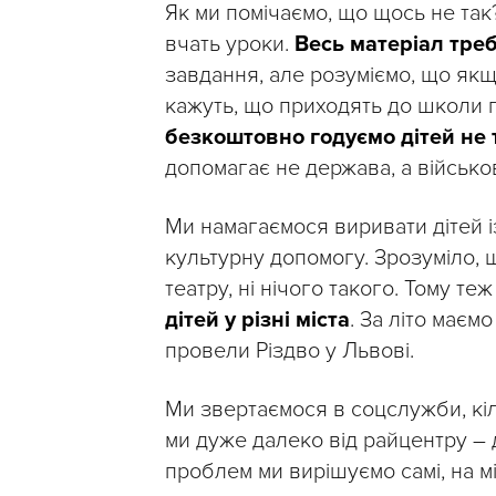
Як ми помічаємо, що щось не так
вчать уроки.
Весь матеріал тре
завдання, але розуміємо, що якщо
кажуть, що приходять до школи п
безкоштовно годуємо дітей не ті
допомагає не держава, а військов
Ми намагаємося виривати дітей із
культурну допомогу. Зрозуміло, 
театру, ні нічого такого. Тому т
дітей у різні міста
. За літо маєм
провели Різдво у Львові.
Ми звертаємося в соцслужби, кіль
ми дуже далеко від райцентру – д
проблем ми вирішуємо самі, на мі