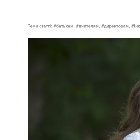
Теми статті:
батькам,
вчителям,
директорам,
ін