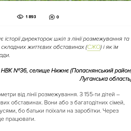
1 893
0
 історії директорок шкіл з лінії розмежування та
 у складних життєвих обставинах (
СЖО
) і як їм
ади.
а НВК №36, селище Нижнє (Попаснянський район
Луганська область
три від лінії розмежування. З 155-ти дітей –
их обставинах. Вони або з багатодітних сімей,
усями, бо батьки поїхали на заробітки. Через
де працювати.