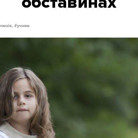
обставинах
клюзія,
учням