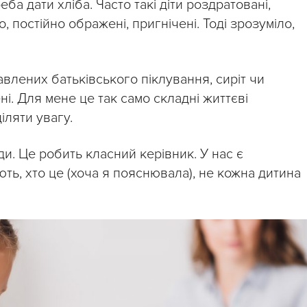
еба дати хліба. Часто такі діти роздратовані,
, постійно ображені, пригнічені. Тоді зрозуміло,
авлених батьківського піклування, сиріт чи
ні. Для мене це так само складні життєві
іляти увагу.
и. Це робить класний керівник. У нас є
іють, хто це (хоча я пояснювала), не кожна дитина