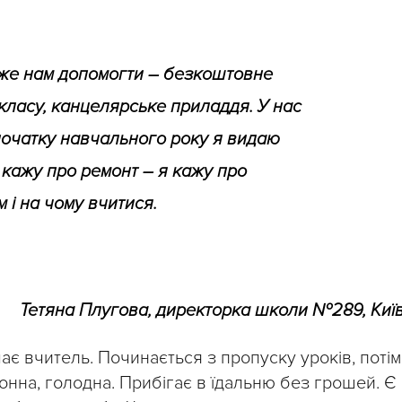
же нам допомогти – безкоштовне
 класу, канцелярське приладдя. У нас
а початку навчального року я видаю
е кажу про ремонт – я кажу про
 і на чому вчитися.
Тетяна Плугова, директорка школи №289, Киї
ає вчитель. Починається з пропуску уроків, потім
онна, голодна. Прибігає в їдальню без грошей. Є