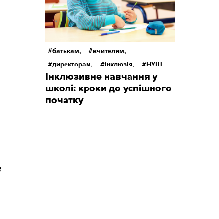
батькам,
вчителям,
директорам,
інклюзія,
НУШ
Інклюзивне навчання у
школі: кроки до успішного
початку
в