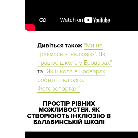
Дивіться також
“Ми не
граємось в інклюзію”. Як
працює школа у Броварах”
та
“Як школа в Броварах
робить інклюзію.
Фоторепортаж”
ПРОСТІР РІВНИХ
МОЖЛИВОСТЕЙ. ЯК
СТВОРЮЮТЬ ІНКЛЮЗІЮ В
БАЛАБИНСЬКІЙ ШКОЛІ