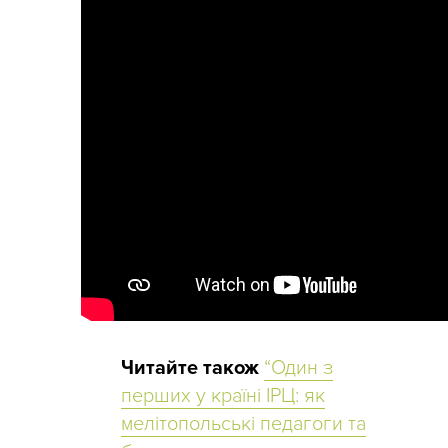
Читайте також
“Один з
перших у країні ІРЦ: як
мелітопольські педагоги та