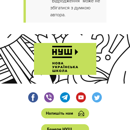
“Відродження” може не
збігатися з думкою
автора.
Напишіть нам
Банери НУШ