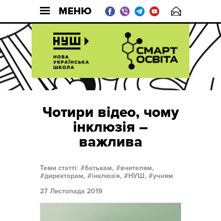
МЕНЮ
Чотири відео, чому
інклюзія –
важлива
Теми статті:
батькам,
вчителям,
директорам,
інклюзія,
НУШ,
учням
27 Листопада 2019