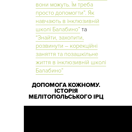
вони можуть. Їм треба
просто допомогти”. Як
навчають в інклюзивній
школі Балабино”
та
“Знайти, захопити,
розвинути – корекційні
заняття та позашкільне
життя в інклюзивній школі
Балабино”
ДОПОМОГА КОЖНОМУ.
ІСТОРІЯ
МЕЛІТОПОЛЬСЬКОГО ІРЦ