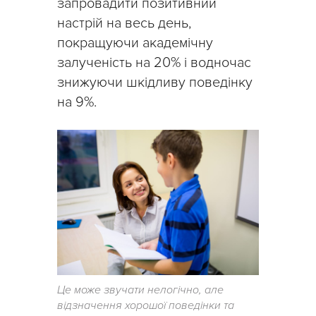
запровадити позитивний
настрій на весь день,
покращуючи академічну
залученість на 20% і водночас
знижуючи шкідливу поведінку
на 9%.
Це може звучати нелогічно, але
відзначення хорошої поведінки та