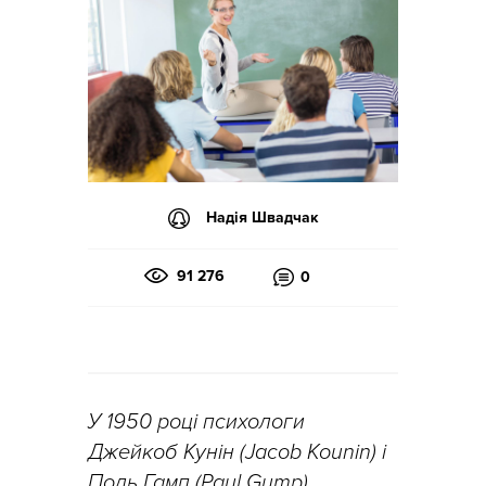
Надія Швадчак
91 276
0
У 1950 році психологи
Джейкоб Кунін (Jacob Kounin) і
Поль Гамп (Paul Gump)