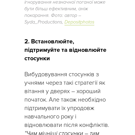
ігнорування незначної поганої може
бути більш ефективним, аніж
покарання. Фото: автор –
Syda_Productions,
Depositphotos
2. Встановлюйте,
підтримуйте та відновлюйте
стосунки
Вибудовування стосунків з
учнями через такі стратегії як
вітання у дверях – хороший
початок. Але також необхідно
підтримувати їх упродовж
навчального року і
відновлювати після конфліктів.
“Чим міцніші стосунки – тим