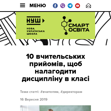
МЕНЮ
10 вчительських
прийомів, щоб
налагодити
дисципліну в класі
Теми статті:
вчителям,
директорам
16 Вересня 2019