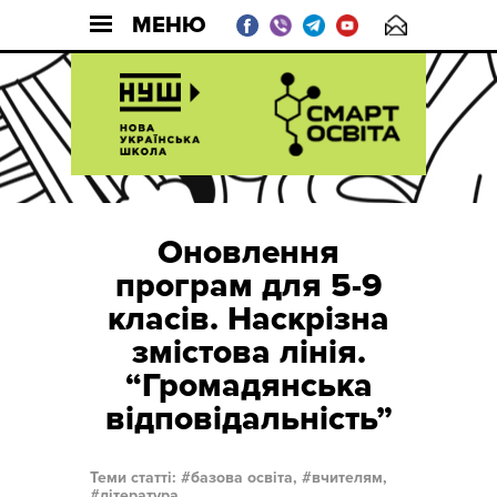
МЕНЮ
Оновлення
програм для 5-9
класів. Наскрізна
змістова лінія.
“Громадянська
відповідальність”
Теми статті:
базова освіта,
вчителям,
література