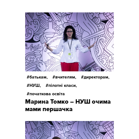
батькам,
вчителям,
директорам,
НУШ,
пілотні класи,
початкова освіта
Марина Томко – НУШ очима
мами першачка