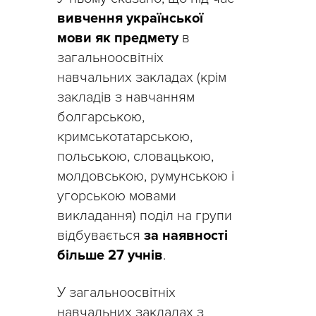
вивчення української
мови як предмету
в
загальноосвітніх
навчальних закладах (крім
закладів з навчанням
болгарською,
кримськотатарською,
польською, словацькою,
молдовською, румунською і
угорською мовами
викладання) поділ на групи
відбувається
за наявності
більше 27 учнів
.
У загальноосвітніх
навчальних закладах з