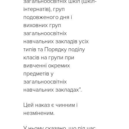
загальноосвітніх шкіл (шкіл-
інтернатів), груп
подовженого дня і
виховних груп
загальноосвітніх
навчальних закладів усіх
типів та Порядку поділу
класів на групи при
вивченні окремих
предметів у
загальноосвітніх
навчальних закладах”.
Цей наказ є чинним і
незміненим.
У ньому сказано, що під час