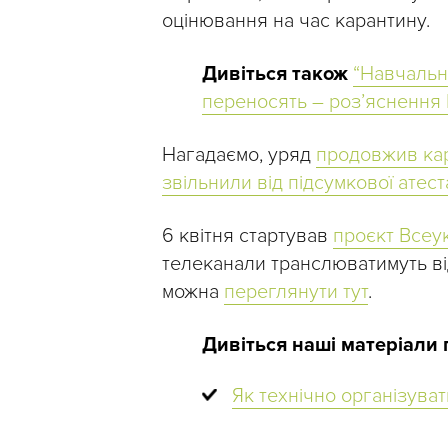
оцінювання на час карантину.
Дивіться також
“Навчальн
переносять – роз’яснення
Нагадаємо, уряд
продовжив ка
звільнили від підсумкової атеста
6 квітня стартував
проєкт Всеу
телеканали транслюватимуть віде
можна
переглянути тут
.
Дивіться наші матеріали 
Як технічно організува