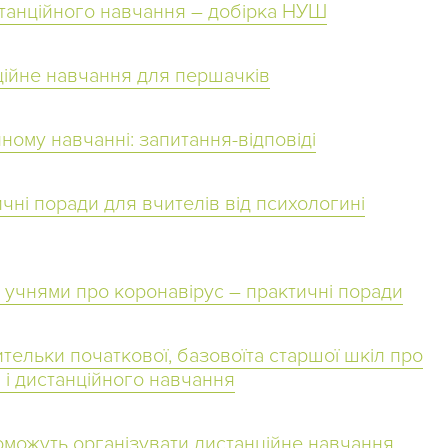
станційного навчання – добірка НУШ
ційне навчання для першачків
ному навчанні: запитання-відповіді
чні поради для вчителів від психологині
 учнями про коронавірус – практичні поради
ительки початкової, базовоїта старшої шкіл про
 і дистанційного навчання
поможуть організувати дистанційне навчання