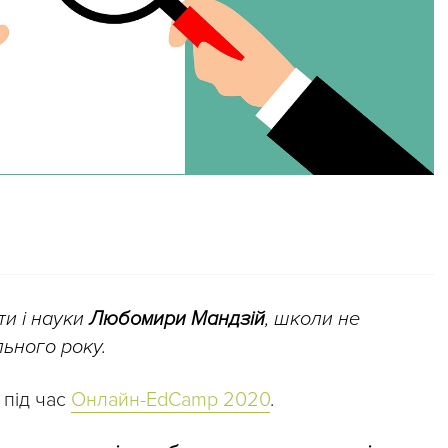
ти і науки
Любомири Мандзій
, школи не
льного року.
 під час
Онлайн-EdCamp 2020
.