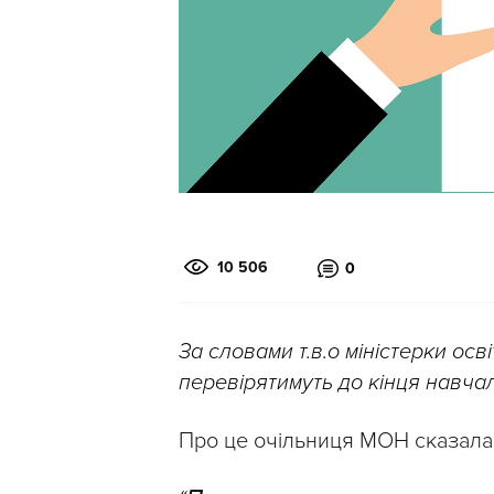
10 506
0
За словами т.в.о міністерки осві
перевірятимуть до кінця навча
Про це очільниця МОН сказала