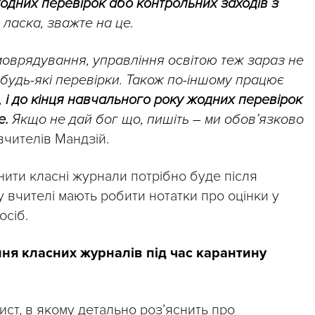
одних перевірок або контрольних заходів з
 ласка, зважте на це.
оврядування, управління освітою теж зараз не
будь-які перевірки. Також по-іншому працює
,
і до кінця навчального року жодних перевірок
е.
Якщо не дай бог що, пишіть – ми обов’язково
вчителів Мандзій.
нити класні журнали потрібно буде після
у вчителі мають робити нотатки про оцінки у
осіб.
ня класних журналів під час карантину
лист, в якому детально роз’яснить про