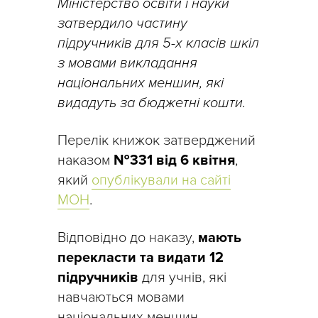
Міністерство освіти і науки
затвердило частину
підручників для 5-х класів шкіл
з мовами викладання
національних меншин, які
видадуть за бюджетні кошти.
Перелік книжок затверджений
наказом
№331 від 6 квітня
,
який
опублікували на сайті
МОН
.
Відповідно до наказу,
мають
перекласти та видати 12
підручників
для учнів, які
навчаються мовами
національних меншин.