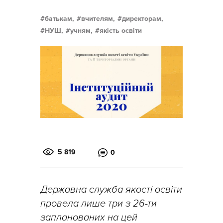
батькам,
вчителям,
директорам,
НУШ,
учням,
якість освіти
5 819
0
Державна служба якості освіти
провела лише три з 26-ти
запланованих на цей