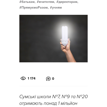
батькам,
вчителям,
директорам,
ПрямуємоРазом,
учням
1 174
0
Сумські школи №7, №9 та №20
отримають понад 1 мільйон