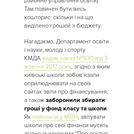
районне управління освіти).
Там повинен бути весь
кошторис: скільки і на що
виділено грошей з бюджету.
Нагадаємо, Департамент освіти
і науки, молоді і спорту
КМДА
видав наказ №930 від 3
жовтня 2017 року
, згідно з яким
київські школи зобов’язали
оприлюднювати на своїх
сайтах звіти про фінансування,
а також
заборонили збирати
гроші у фонд класу та школи
.
Як
пояснили у МОН
, звітувати
школи про свої фінанси мусять
згідно із законами “Про доступ