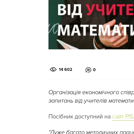
14 602
0
Організація економічного співр
запитань від учителів математик
Посібник доступний на
сайт PI
“Дуже багато методичних праць,