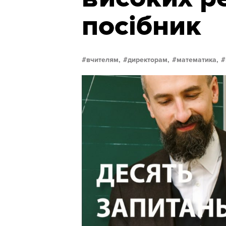
посібник
вчителям,
директорам,
математика,