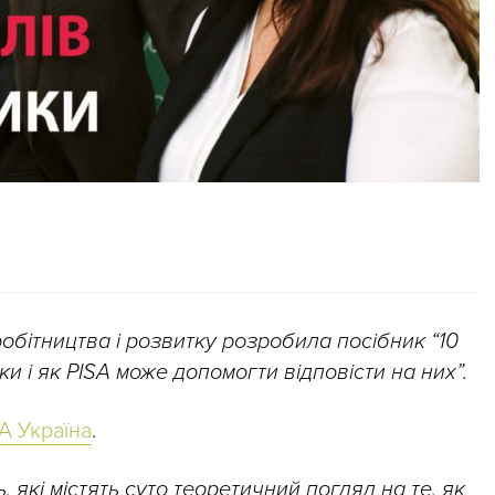
обітництва і розвитку розробила посібник “10
и і як PISA може допомогти відповісти на них”.
SA Україна
.
 які містять суто теоретичний погляд на те, як