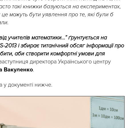
асто такі книжки базуються на експериментах,
: це можуть бути уявлення про те, які були б
или.
від учителів математики…” ґрунтується на
S-2013 і збирає титанічний обсяг інформації про
робити, аби створити комфортні умови для
 заступниця директора Українського центру
а Вакуленко
.
 у документі нижче.