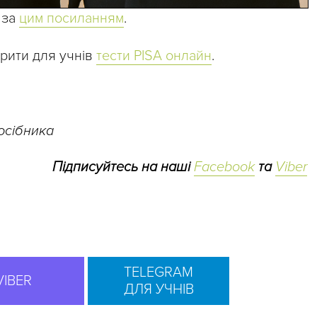
 за
цим посиланням
.
орити для учнів
тести PISA онлайн
.
посібника
Підписуйтесь на наші
Facebook
та
Viber
TELEGRAM
VIBER
ДЛЯ УЧНІВ