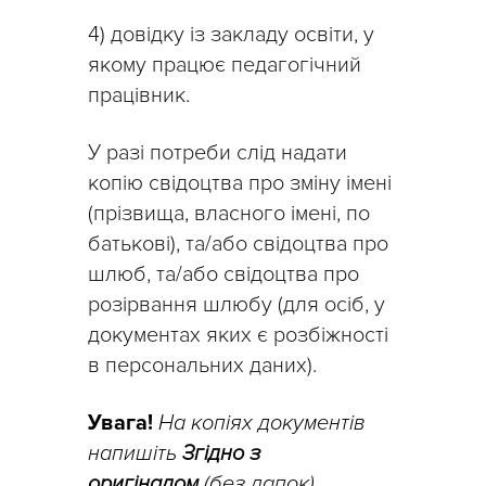
4) довідку із закладу освіти, у
якому працює педагогічний
працівник.
У разі потреби слід надати
копію свідоцтва про зміну імені
(прізвища, власного імені, по
батькові), та/або свідоцтва про
шлюб, та/або свідоцтва про
розірвання шлюбу (для осіб, у
документах яких є розбіжності
в персональних даних).
Увага!
На копіях документів
напишіть
Згідно з
оригіналом
(без лапок),