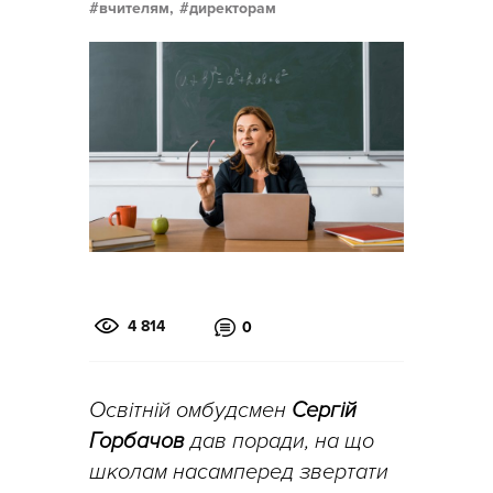
вчителям,
директорам
4 814
0
Освітній омбудсмен
Сергій
Горбачов
дав поради, на що
школам насамперед звертати