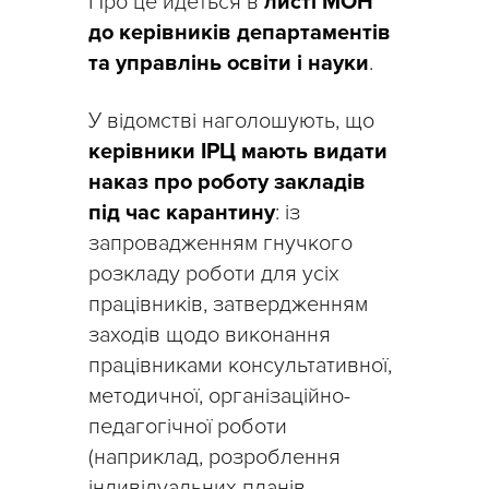
Про це йдеться в
листі МОН
до керівників департаментів
та управлінь освіти і науки
.
У відомстві наголошують, що
керівники ІРЦ мають видати
наказ про роботу закладів
під час карантину
: із
запровадженням гнучкого
розкладу роботи для усіх
працівників, затвердженням
заходів щодо виконання
працівниками консультативної,
методичної, організаційно-
педагогічної роботи
(наприклад, розроблення
індивідуальних планів