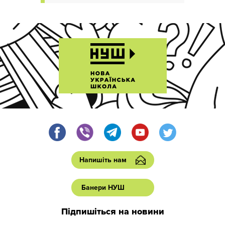
Напишіть нам
Банери НУШ
Підпишіться на новини