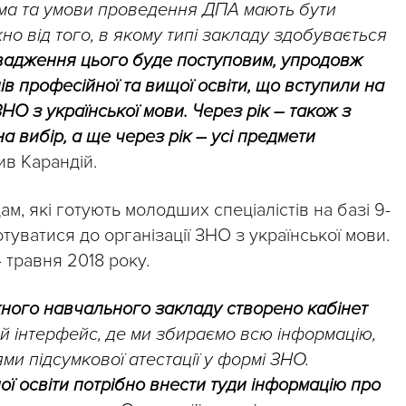
ма та умови проведення ДПА мають бути
о від того, в якому типі закладу здобувається
адження цього буде поступовим, упродовж
дів професійної та вищої освіти, що вступили на
ЗНО з української мови. Через рік – також з
на вибір, а ще через рік – усі предмети
чив Карандій.
м, які готують молодших спеціалістів на базі 9-
отуватися до організації ЗНО з української мови.
 травня 2018 року.
ного навчального закладу створено кабінет
 інтерфейс, де ми збираємо всю інформацію,
и підсумкової атестації у формі ЗНО.
ої освіти потрібно внести туди інформацію про