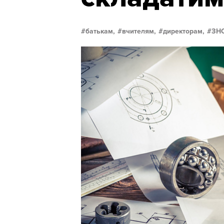
батькам,
вчителям,
директорам,
ЗН