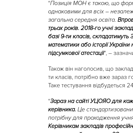
“
Позиція МОН є такою, що фор
однаковими для всіх – незалежн
загальна середня освіта.
Впров
трьох років. 2018-го учні закла
базі 9-ти класів, складатимуть 
математики або історії України 
підсумкової атестації
“, – зазна
Також він наголосив, що заклада
ти класів, потрібно вже зараз г
Таке тестування відбудеться 24
“
Зараз на сайті УЦОЯО для кож
керівника.
Це стандартизований
потрібну для проходження учням
Керівникам закладів професійн