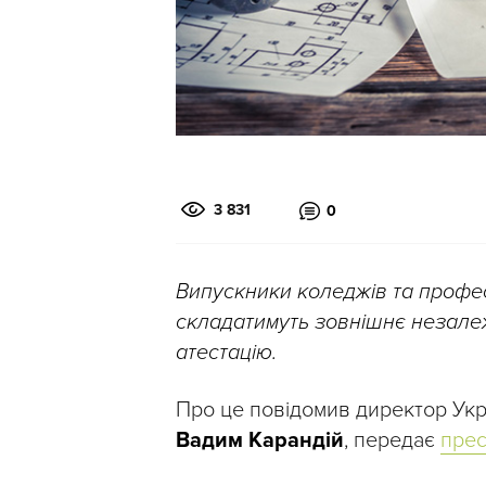
3 831
0
Випускники коледжів та профес
складатимуть
зовнішнє незале
атестацію.
Про це повідомив директор Укр
Вадим Карандій
, передає
пре