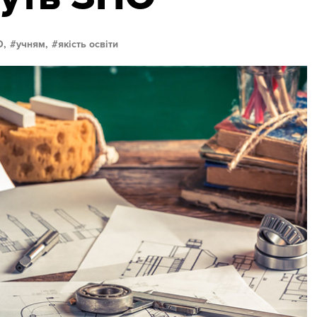
О,
учням,
якість освіти