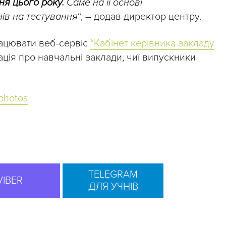
я цього року.
Саме на її основі
нів на тестування
“, – додав директор центру.
рацювати веб-сервіс
“Кабінет керівника закладу
ація про навчальні заклади, чиї випускники
photos
TELEGRAM
VIBER
ДЛЯ УЧНІВ