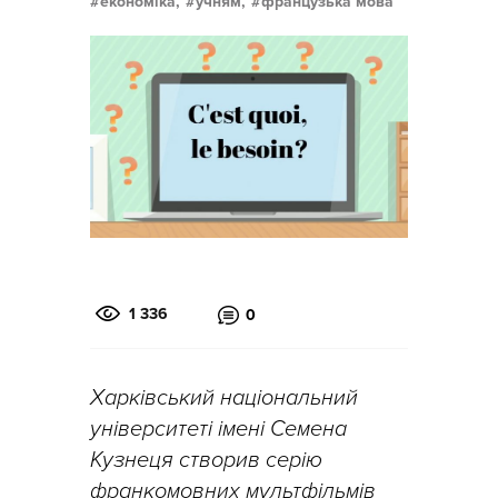
економіка,
учням,
французька мова
1 336
0
Харківський національний
університеті імені Семена
Кузнеця створив серію
франкомовних мультфільмів