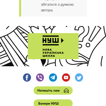
збігатися з думкою
автора.
Напишіть нам
Банери НУШ