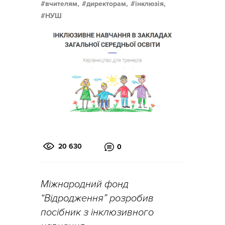
вчителям,
директорам,
інклюзія,
НУШ
20 630
0
Міжнародний фонд
“Відродження” розробив
посібник з інклюзивного