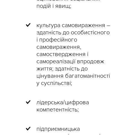
подій і явищ;
культура самовираження –
здатність до особистісного
і професійного
самовираження,
самоствердження і
самореалізації впродовж
життя; здатність до
цінування багатоманітності
у суспільстві;
лідерська/цифрова
компетентність;
підприємницька