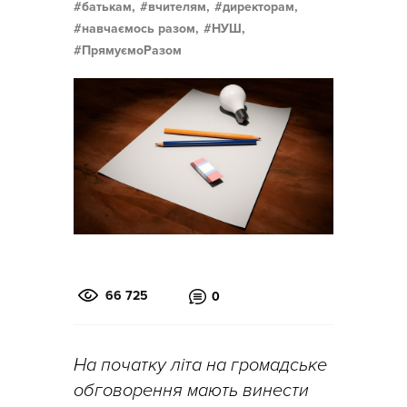
батькам,
вчителям,
директорам,
навчаємось разом,
НУШ,
ПрямуємоРазом
66 725
0
На початку літа на громадське
обговорення мають винести