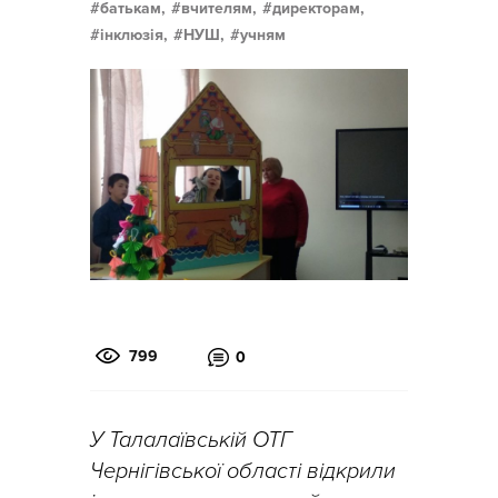
батькам,
вчителям,
директорам,
інклюзія,
НУШ,
учням
799
0
У Талалаївській ОТГ
Чернігівської області відкрили