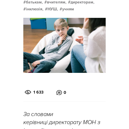
батькам,
вчителям,
директорам,
інклюзія,
НУШ,
учням
1 633
0
За словами
керівниці директорату МОН з