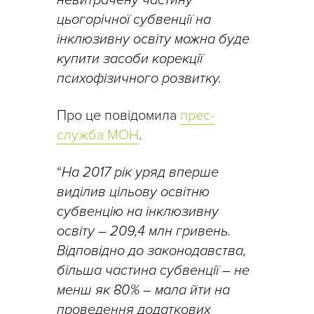
невитрачену частину
цьогорічної субвенції на
інклюзивну освіту можна буде
купити засоби корекції
психофізичного розвитку.
Про це повідомила
прес-
служба МОН
.
“
На 2017 рік уряд вперше
виділив цільову освітню
субвенцію на інклюзивну
освіту – 209,4 млн гривень.
Відповідно до законодавства,
більша частина субвенції – не
менш як 80% – мала йти на
проведення додаткових