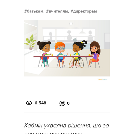
батькам,
вчителям,
директорам
6 548
0
Кабмін ухвалив рішення, що за