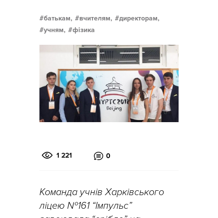
батькам,
вчителям,
директорам,
учням,
фізика
1 221
0
Команда учнів Харківського
ліцею №161 “Імпульс”