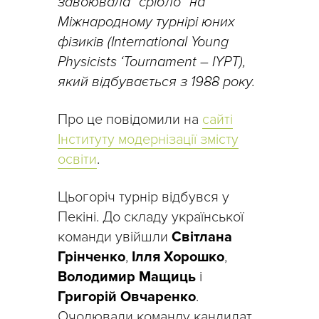
завоювала “срібло” на
Міжнародному турнірі юних
фізиків (International Young
Physicists ‘Tournament – IYPT),
який відбувається з 1988 року.
Про це повідомили на
сайті
Інституту модернізації змісту
освіти
.
Цьогоріч турнір відбувся у
Пекіні. До складу української
команди увійшли
Світлана
Грінченко
,
Ілля Хорошко
,
Володимир Мащиць
і
Григорій Овчаренко
.
Очолювали команду кандидат