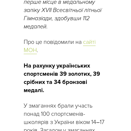
перше місце в медальному
заліку ХVІІ Всесвітньої літньої
Гімназіади, здобувши 112
медалей.
Про це повідомили на
сайті
МОН
.
На рахунку українських
спортсменів 39 золотих, 39
срібних та 34 бронзові
медалі.
У змаганнях брали участь
понад 100 спортсменів-
школярів з України віком 14
–
17
років. Загалом у змаганнях