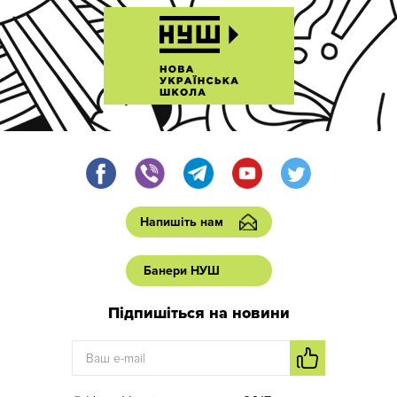
Напишіть нам
Банери НУШ
Підпишіться на новини