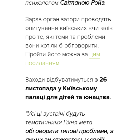
психологом
Світланою Ройз
.
Зараз організатори проводять
опитування київських вчителів
про те, які теми та проблеми
вони хотіли б обговорити.
Пройти його можна за
цим
посиланням
.
Заходи відбуватимуться
з 26
листопада у Київському
палаці для дітей та юнацтва
.
“Усі ці зустрічі будуть
тематичними і їхня мета –
обговорити типові проблеми, з
якими ви стикаєтесь у своїй