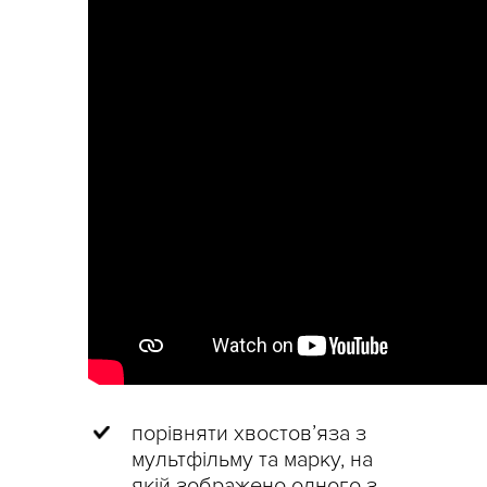
порівняти хвостов’яза з
мультфільму та марку, на
якій зображено одного з