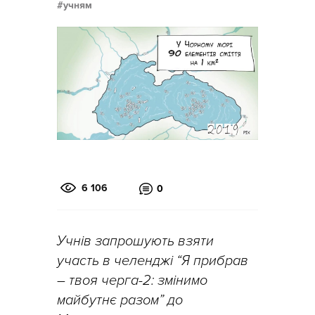
учням
6 106
0
Учнів запрошують взяти
участь в челенджі “Я прибрав
– твоя черга-2: змінимо
майбутнє разом” до