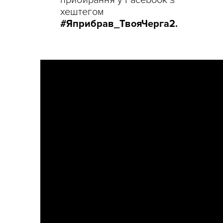
прибирання у Facebook з
хештегом
#Яприбрав_ТвояЧерга2.