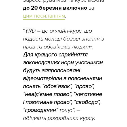
до 20 березня включно
за
цим посиланням
.
“
YRD – це онлайн-курс, що
надасть молоді базові знання з
прав та обов’язків людини.
Для кращого сприйняття
законодавчих норм учасникам
будуть запропоновані
відеоматеріали з поясненнями
понять “обов’язок”, “право”,
“невід’ємне право”, “негативне
і позитивне право”, “свобода”,
“громадянин”
тощо”, –
обіцяють розробники курсу.