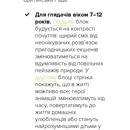
Британська Рада.
Для глядачів віком 7–12
років.
Перший
блок
будується на контрасті
почуттів: щирий сміх від
неочікуваних розв’язок
пригодницьких екшенів
змінюватиметься на
вдумливість від повільних
пейзажів природи. У
другому
блоці стрічки
покажуть, що в житті
можливо все: герої
анімацій змінюватимуть хід
часу, повертатимуть до
життя домашніх
улюбленців або стануть
найрозумнішими дітьми у