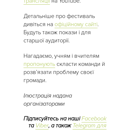
трансляції
на YouTube.
Детальніше про фестиваль
дивіться на
офіційному сайті
.
Будуть також покази і для
старшої аудиторії.
Нагадаємо, учням і вчителям
пропонують
скласти команди й
розв’язати проблему своєї
громади.
Ілюстрація надана
організаторами
Підписуйтесь на наші
Facebook
та
Viber
, а також
Telegram для