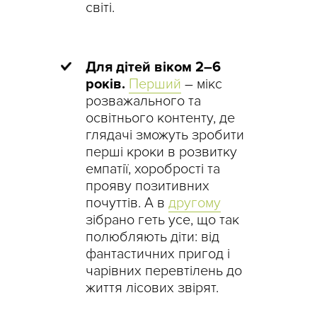
світі.
Для дітей віком 2–6
років.
Перший
– мікс
розважального та
освітнього контенту, де
глядачі зможуть зробити
перші кроки в розвитку
емпатії, хоробрості та
прояву позитивних
почуттів. А в
другому
зібрано геть усе, що так
полюбляють діти: від
фантастичних пригод і
чарівних перевтілень до
життя лісових звірят.