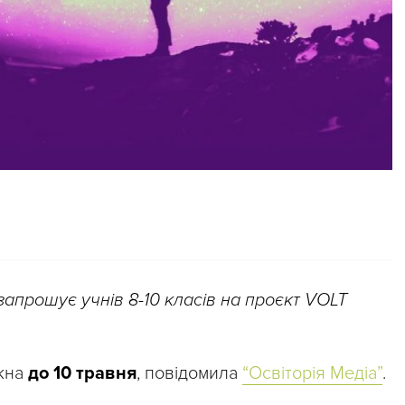
 запрошує учнів 8-10 класів на проєкт VOLT
жна
до 10 травня
, повідомила
“Освіторія Медіа”
.