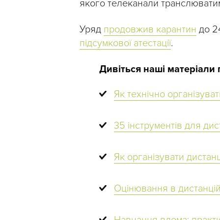
якого телеканали транслюватиму
Уряд
продовжив карантин
до 24
підсумкової атестації
.
Дивіться наші матеріали 
Як технічно організува
35 інструментів для ди
Як організувати дистан
Оцінювання в дистанцій