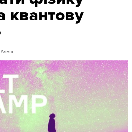
а квантову
ю
хімія