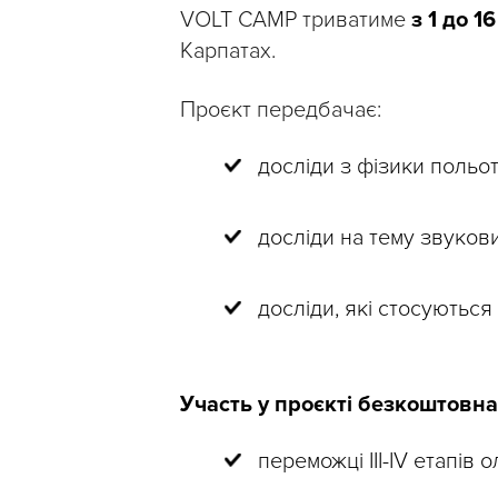
VOLT CAMP триватиме
з 1 до 1
Карпатах.
Проєкт передбачає:
досліди з фізики польот
досліди на тему звуков
досліди, які стосуються 
Участь у проєкті безкоштовна
переможці ІІІ-ІV етапів о