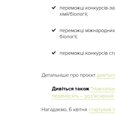
переможці конкурсів-зах
хімії/біології;
переможці міжнародних к
біології;
переможці конкурсів ста
Детальніше про проєкт
дивіться
Дивіться також
“Навчальн
переносять – роз’яснення
Нагадаємо, 6 квітня
стартував 