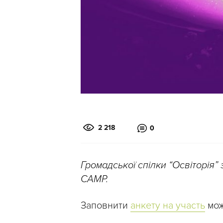
2 218
0
Громадської спілки “Освіторія”
CAMP.
Заповнити
анкету на участь
мо