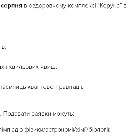
6 серпня
в оздоровчому комплексі “Коруна” в
ів;
их і хвильових явищ;
таємниць квантової гравітації.
.
Подавати заявки можуть:
лімпіад з фізики/астрономії/хімії/біології;