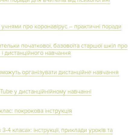
чні поради для вчителів від психологині
 учнями про коронавірус – практичні поради
ительки початкової, базовоїта старшої шкіл про
 і дистанційного навчання
поможуть організувати дистанційне навчання
Tube у дистанційнійному навчанні
клас: покрокова інструкція
3-4 класах: інструкції, приклади уроків та