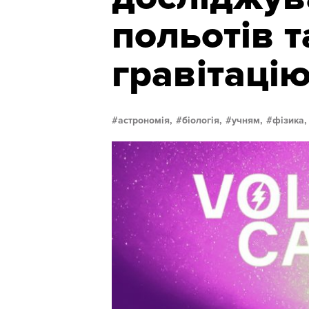
польотів т
гравітаці
астрономія,
біологія,
учням,
фізика,