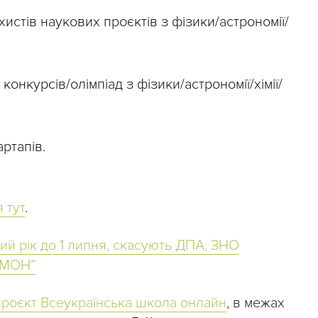
истів наукових проєктів з фізики/астрономії/
онкурсів/олімпіад з фізики/астрономії/хімії/
ртапів.
 тут
.
ий рік до 1 липня, скасують ДПА, ЗНО
 МОН”
проєкт Всеукраїнська школа онлайн
, в межах