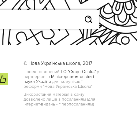
© Нова Українська школа, 2017
Проект створений
ГО "Смарт Освіта"
у
партнерстві з
Міністерством освіти і
науки України
для комунікації
реформи "Нова Українська Школа"
Використання матеріалів сайту
дозволено лише з посиланням (для
інтернет-видань - гіперпосиланням)