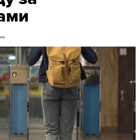
ами
ям