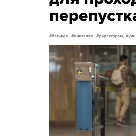
перепустк
батькам,
вчителям,
директорам,
учн