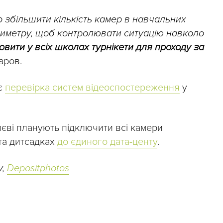
о збільшити кількість камер в навчальних
ериметру, щоб контролювати ситуацію навколо
овити у всіх школах турнікети для проходу за
аров.
ає
перевірка систем відеоспостереження
у
иєві планують підключити всі камери
та дитсадках
до єдиного дата-центу
.
y,
Depositphotos