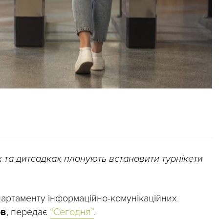
х та дитсадках планують встановити турнікети
артаменту інформаційно-комунікаційних
ов
, передає
“Сегодня”
.