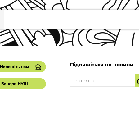
Підпишіться на новини
Напишіть нам
Банери НУШ