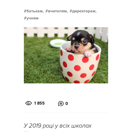
батькам,
вчителям,
директорам,
учням
1 855
0
У 2019 році у всіх школах