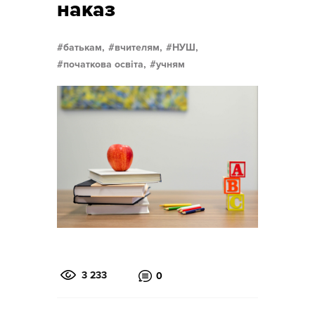
наказ
батькам,
вчителям,
НУШ,
початкова освіта,
учням
3 233
0