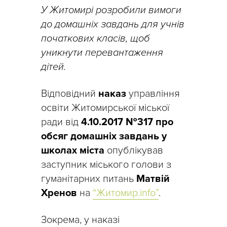
У Житомирі розробили вимоги
до домашніх завдань для учнів
початкових класів, щоб
уникнути перевантаження
дітей.
Відповідний
наказ
управління
освіти Житомирської міської
ради від
4.10.2017 №317 про
обсяг домашніх завдань у
школах міста
опублікував
заступник міського голови з
гуманітарних питань
Матвій
Хренов
на
“Житомир.info”
.
Зокрема, у наказі