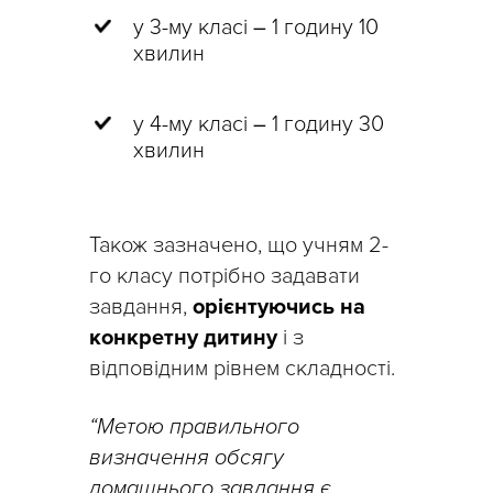
у 3-му класі
–
1 годину 10
хвилин
у 4-му класі
–
1 годину 30
хвилин
Також зазначено, що учням 2-
го класу потрібно задавати
завдання,
орієнтуючись на
конкретну дитину
і з
відповідним рівнем складності.
“Метою правильного
визначення обсягу
домашнього завдання є