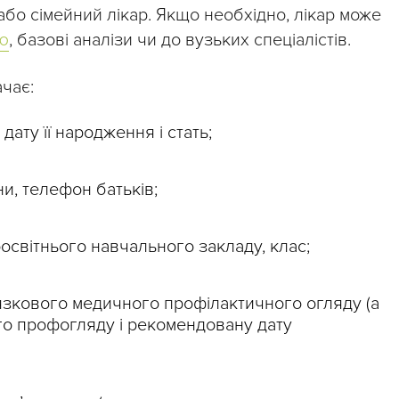
або сімейний лікар. Якщо необхідно, лікар може
ю
, базові аналізи чи до вузьких спеціалістів.
ачає:
 дату її народження і стать;
и, телефон батьків;
світнього навчального закладу, клас;
язкового медичного профілактичного огляду (а
го профогляду і рекомендовану дату