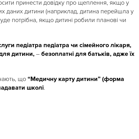
осити принести довідку про щеплення, якщо у
их даних дитини (наприклад, дитина перейшла у
буде потрібна, якщо дитині робили планові чи
слуги педіатра педіатра чи сімейного лікаря,
 для дитини,
–
безоплатні для батьків, адже їх
ачають, що
“Медичну карту дитини” (форма
надавати школі
.