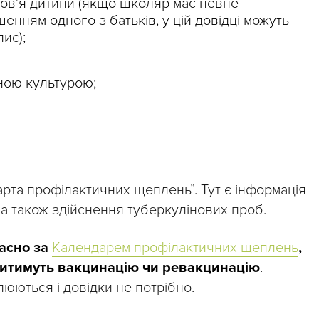
ров’я дитини (якщо школяр має певне
шенням одного з батьків, у цій довідці можуть
ис);
ною культурою;
рта профілактичних щеплень”. Тут є інформація
, а також здійснення туберкулінових проб.
асно за
Календарем профілактичних щеплень
,
водитимуть вакцинацію чи ревакцинацію
.
влюються і довідки не потрібно.