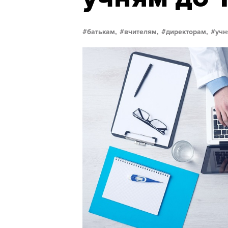
батькам,
вчителям,
директорам,
учн