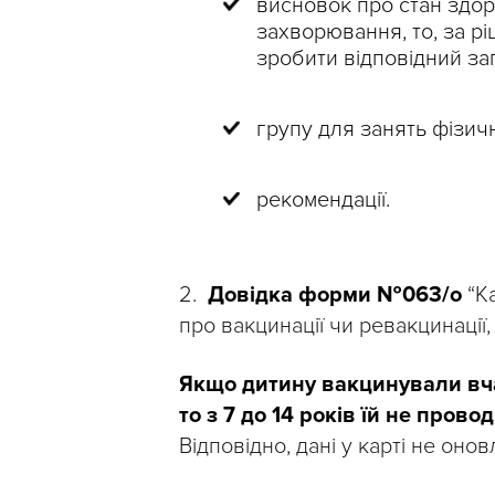
висновок про стан здо
захворювання, то, за рі
зробити відповідний зап
групу для занять фізич
рекомендації.
2.
Довідка форми №063/о
“Ка
про вакцинації чи ревакцинації
Якщо дитину вакцинували вч
то з 7 до 14 років їй не про
Відповідно, дані у карті не оно