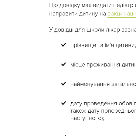
Цю довідку має видати педіатр 
направити дитину на
вакцинаці
У довідці для школи лікар зазн
прізвище та ім’я дитини,
місце проживання дитин
найменування загальноо
дату проведення обов’
також дату попередньо
наступного);