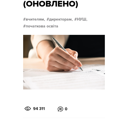
(ОНОВЛЕНО)
вчителям,
директорам,
НУШ,
початкова освіта
94 311
0