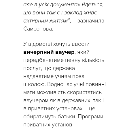
але в усіх документах йдеться,
що вони там є і заклад живе
активним життям”
, – зазначила
Самсонова.
У відомстві хочуть ввести
вичерпний ваучер
, який
передбачатиме певну кількість
послуг, що держава
надаватиме учням поза
школою. Водночас учні повинні
мати можливість скористатись
ваучером як в державних, так і
в приватних установах – це
обиратимуть батьки. Програми
приватних установ