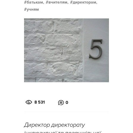
батькам,
вчителям,
директорам,
учням
8 531
0
Директор директорату