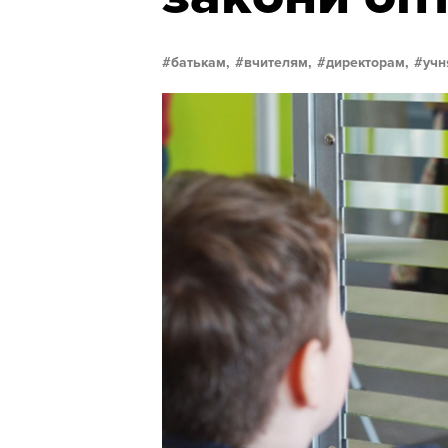
батькам,
вчителям,
директорам,
учн