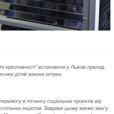
 та креативності” встановили у Львові прилад,
снює дітям закони оптики.
еремогу в пітчингу соціальних проектів від
суспільних ініціатив. Завдяки цьому маємо змогу