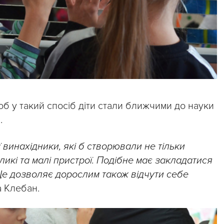
об у такий спосіб діти стали ближчими до науки
.
ої винахідники, які б створювали не тільки
ликі та малі пристрої. Подібне має закладатися
. Це дозволяє дорослим також відчути себе
а Клебан.