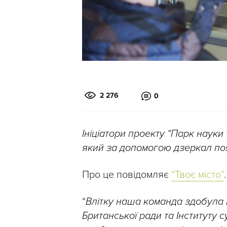
2 276
0
Ініціатори проекту “Парк науки
який за допомогою дзеркал поя
Про це повідомляє
“Твоє місто”
.
“
Влітку наша команда здобула п
Британської ради та Інституту 