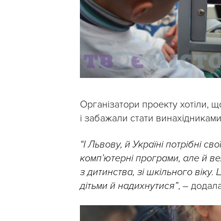
Організатори проекту хотіли, щ
і забажали стати винахідниками
“І Львову, й Україні потрібні св
комп’ютерні програми, але й ве
з дитинства, зі шкільного віку
дітьми й надихнутися”
, – додал