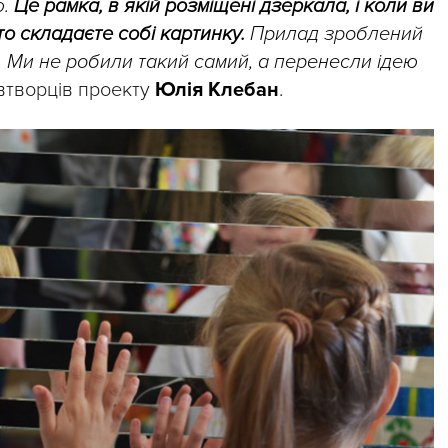
ю.
Це рамка, в якій розміщені дзеркала, і коли ви
то складаєте собі картинку.
Прилад зроблений
і. Ми не робили такий самий, а перенесли ідею
івтворців проекту
Юлія Клебан
.