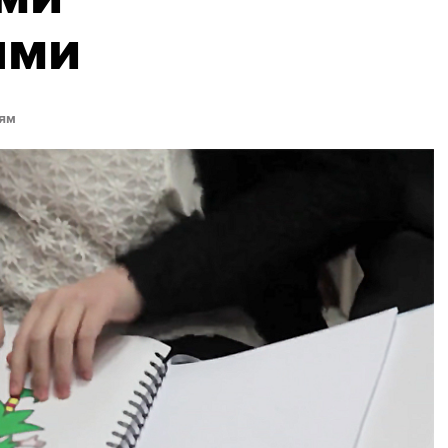
ями
ям