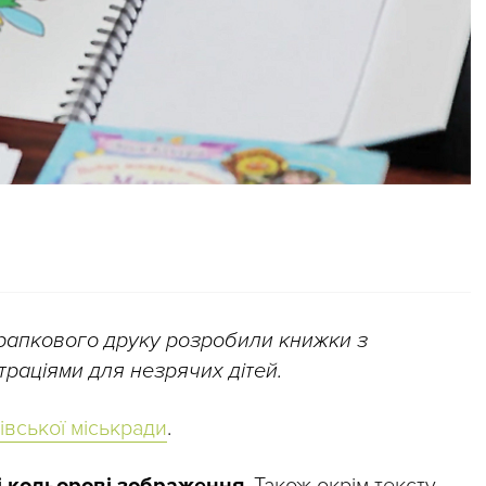
крапкового друку розробили книжки з
раціями для незрячих дітей.
івської міськради
.