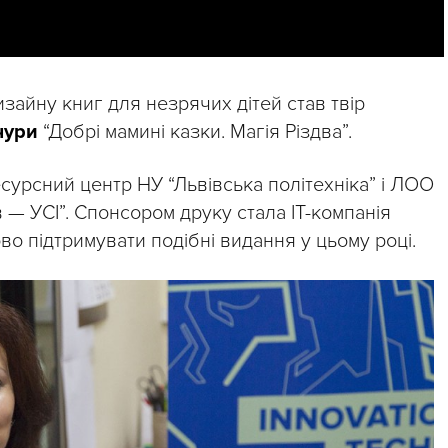
айну книг для незрячих дітей став твір
чури
“Добрі мамині казки. Магія Різдва”.
сурсний центр НУ “Львівська політехніка” і ЛОО
в — УСІ”. Спонсором друку стала IT-компанія
о підтримувати подібні видання у цьому році.