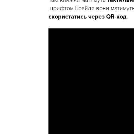
Такі книжки матимуть
тактильн
шрифтом Брайля вони матимут
скористатись через QR-код
.