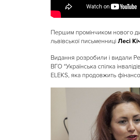
Першим промінчиком нового диз
львівської письменниці
Лесі Кі
Видання розробили і видали Ре
ВГО “Українська спілка інваліді
ELEKS, яка продовжить фінансов