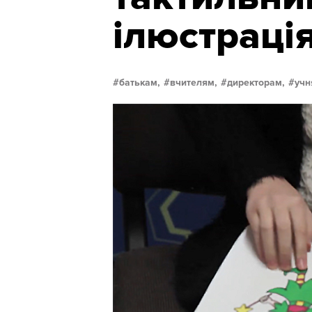
ілюстраці
батькам,
вчителям,
директорам,
учн