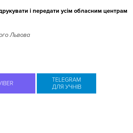
друкувати і передати усім обласним центрам
рого Львова
TELEGRAM
VIBER
ДЛЯ УЧНІВ