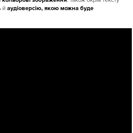
і кольорові зображення
. Також окрім тексту
ь й
аудіоверсію, якою можна буде