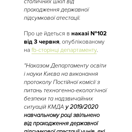
столичних шкіл від
проходження державної
підсумкової атестації.
Про це йдеться в
наказі №102
від 3 червня
, опублікованому
на
fb-сторінці департаменту
.
“Наказом Департаменту освіти
і науки Києва на виконання
протоколу Постійної комісії з
питань техногенно-екологічної
безпеки та надзвичайних
ситуацій КМДА
у 2019/2020
навчальному році звільнено
від проходження державної
підсумкової атестації учнів, які