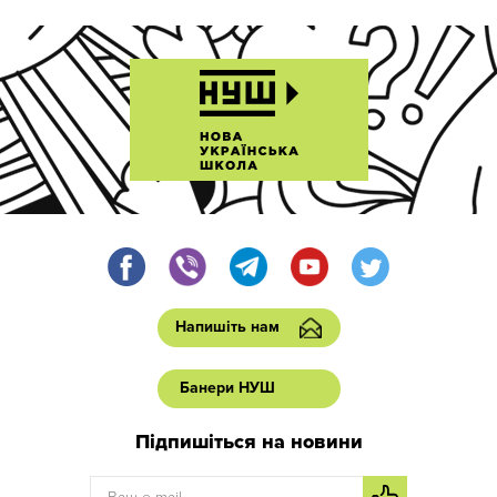
Напишіть нам
Банери НУШ
Підпишіться на новини