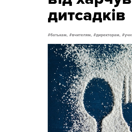
дитсадків
батькам,
вчителям,
директорам,
учн