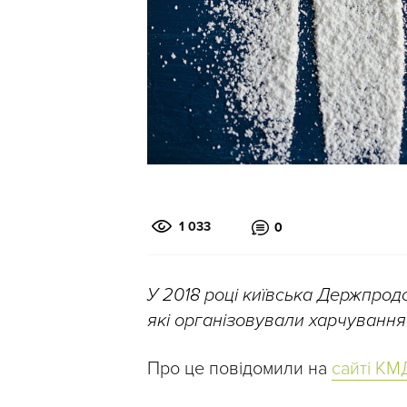
1 033
0
У 2018 році київська Держпрод
які організовували харчування
Про це повідомили на
сайті КМ