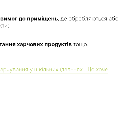
х вимог до приміщень
, де обробляються або
ти;
гання харчових продуктів
тощо.
Харчування у шкільних їдальнях. Що хоче