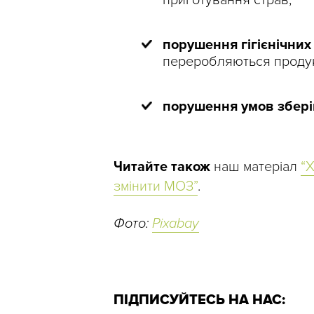
приготування страв;
порушення гігієнічни
переробляються продук
порушення умов збері
Читайте також
наш матеріал
“
змінити МОЗ”
.
Фото:
Pixabay
ПІДПИСУЙТЕСЬ НА НАС: