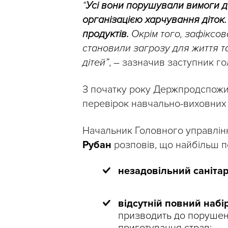
“
Усі вони порушували вимоги д
організацією харчування діток
продуктів.
Окрім того, зафіксов
становили загрозу для життя т
дітей”
, – зазначив заступник 
З початку року Держпродспожи
перевірок навчально-виховних 
Начальник Головного управлі
Рубан
розповів, що найбільш 
незадовільний санітар
відсутній повний наб
призводить до порушен