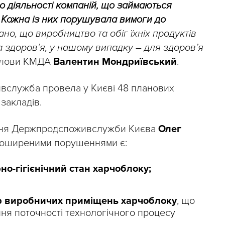
о діяльності компаній, що займаються
. Кожна із них порушувала вимоги до
ано, що виробництво та обіг їхніх продуктів
а здоров’я, у нашому випадку – для здоров’я
голови КМДА
Валентин Мондриївський
.
вслужба провела у Києві 48 планових
закладів.
ння Держпродспоживслужби Києва
Олег
поширеними порушеннями є:
но-гігієнічний стан харчоблоку;
ір виробничих приміщень харчоблоку
, що
ня поточності технологічного процесу