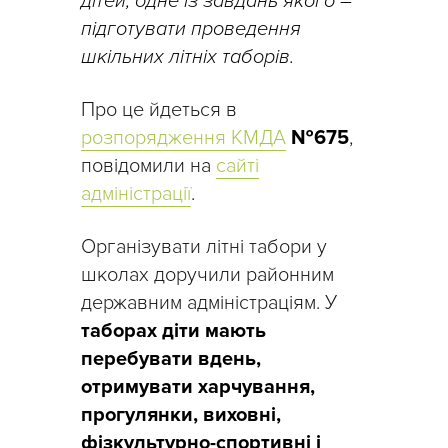
дітей, одне із завдань якого –
підготувати проведення
шкільних літніх таборів.
Про це йдеться в
розпорядження КМДА
№675
,
повідомили на
сайті
адміністрації
.
Організувати літні табори у
школах доручили районним
державним адміністраціям. У
таборах діти мають
перебувати вдень,
отримувати харчування,
прогулянки, виховні,
фізкультурно-спортивні і