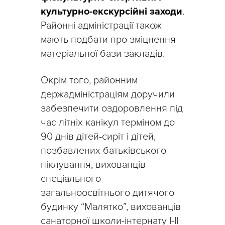
культурно-екскурсійні заходи
.
Районні адміністрації також
мають подбати про зміцнення
матеріальної бази закладів.
Окрім того, районним
держадміністраціям доручили
забезпечити оздоровлення під
час літніх канікул терміном до
90 днів дітей-сиріт і дітей,
позбавлених батьківського
піклування, вихованців
спеціального
загальноосвітнього дитячого
будинку “Малятко”, вихованців
санаторної школи-інтернату І-ІІ