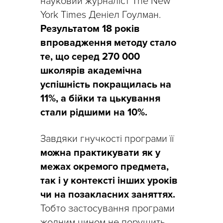
науковий журналіст The New
York Times Деніел Гоулман.
Результатом 18 років
впровадження методу стало
те, що серед 270 000
школярів академічна
успішність покращилась на
11%, а бійки та цькування
стали рідшими на 10%.
Завдяки гнучкості програми її
можна практикувати як у
межах окремого предмета,
так і у контексті інших уроків
чи на позакласних заняттях.
Тобто застосування програми
жодним чином не порушить